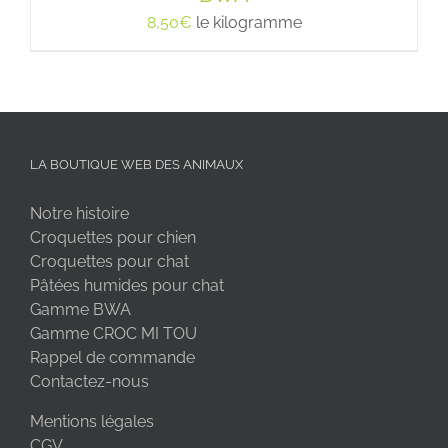
8,50
€
le kilogramme
LA BOUTIQUE WEB DES ANIMAUX
Notre histoire
Croquettes pour chien
Croquettes pour chat
Pâtées humides pour chat
Gamme BWA
Gamme CROC MI TOU
Rappel de commande
Contactez-nous
Mentions légales
CGV