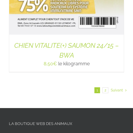
CHIEN VITALITE(+) SAUMON 24/15 –
BWA
8,50
€
le kilogramme
1
2
Suivant
LA BOUTIQUE WEB DES ANIMAUX