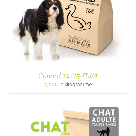
Canard 29/15-BWA
3,00
€
le kilogramme