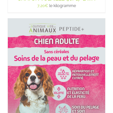
7,20
€
le kilogramme