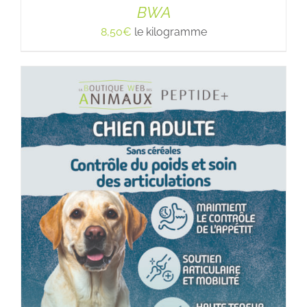
BWA
8,50
€
le kilogramme