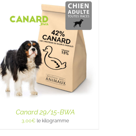
Canard 29/15-BWA
3,00
€
le kilogramme