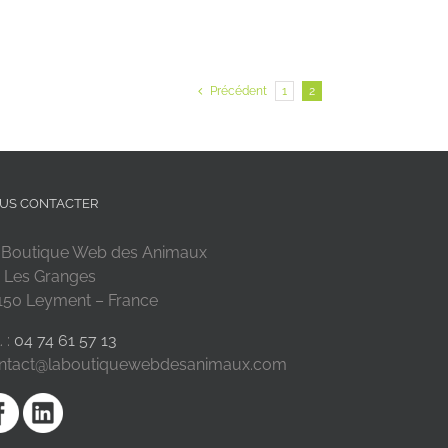
Précédent
1
2
US CONTACTER
 Boutique Web des Animaux
 Les Granges
150 Leyment – France
. :
04 74 61 57 13
ntact@laboutiquewebdesanimaux.com