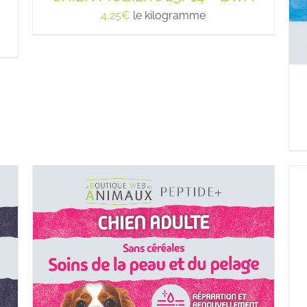
4,25
€
le kilogramme