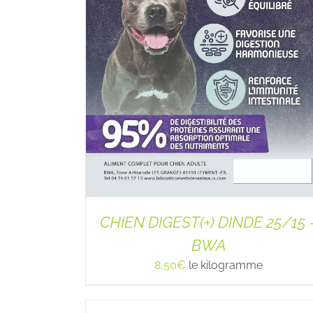
CHIEN DIGEST(+) DINDE 25/15 
BWA
8,50
€
le kilogramme