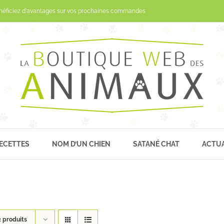
Passer
néficiez d'avantages sur vos prochaines commandes
au
contenu
ECETTES
NOM D’UN CHIEN
SATANÉ CHAT
ACTUA
2 produits