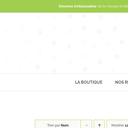
Devenez Ambassadeur
de la marque et bé
LA BOUTIQUE
NOS R
Trier par
Nom
Montrer
1