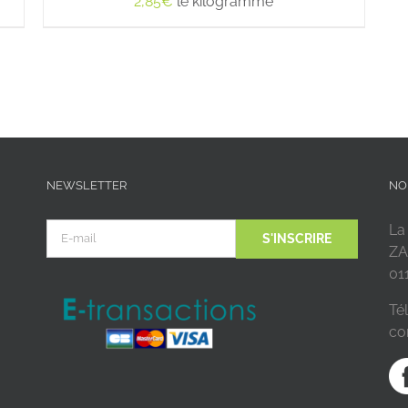
2,85
€
le kilogramme
NEWSLETTER
NO
La
ZA
01
Tél
co