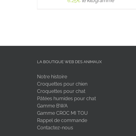
6,25
€
le kilogramme
LA BOUTIQUE WEB DES ANIMAUX
Notre histoire
Croquettes pour chien
Croquettes pour chat
Pâtées humides pour chat
Gamme BWA
Gamme CROC MI TOU
Rappel de commande
Contactez-nous