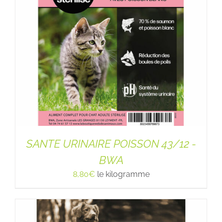
SANTE URINAIRE POISSON 43/12 -
BWA
8,80
€
le kilogramme