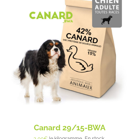
Canard 29/15-BWA
3,00
€
le kilogramme
En stock