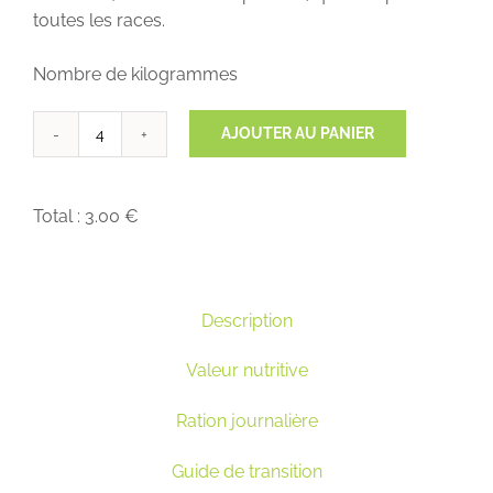
toutes les races.
Nombre de kilogrammes
AJOUTER AU PANIER
quantité
de
Canard
Total :
3.00 €
29/15-
BWA
Description
Valeur nutritive
Ration journalière
Guide de transition