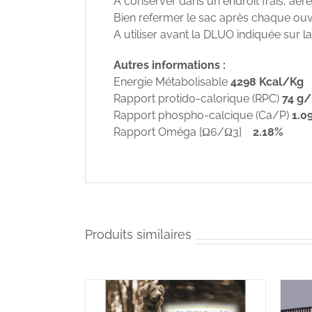
A conserver dans un endroit frais, aéré e
Bien refermer le sac après chaque ouv
A utiliser avant la DLUO indiquée sur la
Autres informations :
Energie Métabolisable
4298 Kcal/Kg
Rapport protido-calorique (RPC)
74 g
Rapport phospho-calcique (Ca/P)
1.0
Rapport Oméga [Ω6/Ω3]
2.18%
Produits similaires