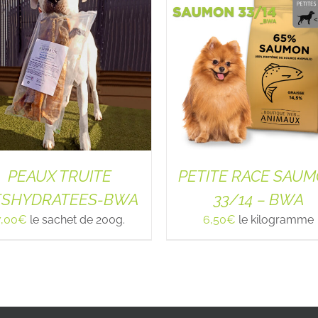
PEAUX TRUITE
PETITE RACE SAU
ESHYDRATEES-BWA
33/14 – BWA
7,00
€
le sachet de 200g.
6,50
€
le kilogramme