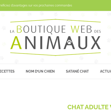
Passer
néficiez d'avantages sur vos prochaines commandes
au
contenu
ECETTES
NOM D’UN CHIEN
SATANÉ CHAT
ACTUA
CHAT ADULTE 