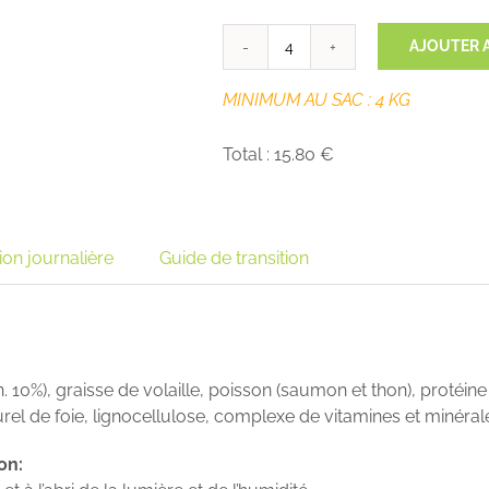
AJOUTER 
quantité
de
MINIMUM AU SAC : 4 KG
CHAT
ADULTE
Total :
15.80 €
VOLAILLE
32/21-
BWA
ion journalière
Guide de transition
in. 10%), graisse de volaille, poisson (saumon et thon), protéin
l de foie, lignocellulose, complexe de vitamines et minéral
on: