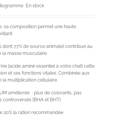
kilogramme
En stock
e, sa composition permet une haute
rillant
% dont 77% de source animale) contribue au
 la masse musculaire.
ine [acide aminé essentiel à votre chat] cette
ion et ses fonctions vitales. Combinée aux
 la multiplication cellulaire.
M améliorée : plus de colorants, pas
ts controversés [BHA et BHT]
e de 20% la ration recommandée