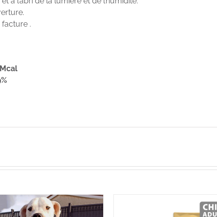
t à l’abri de la lumière et de l’humidité.
erture.
 facture .
/Mcal
9%