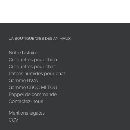
LA BOUTIQUE WEB DES ANIMAUX
Notre histoire
Croquettes pour chien
Croquettes pour chat
Pâtées humides pour chat
Gamme BWA
Gamme CROC MI TOU
Rappel de commande
Contactez-nous
Mentions légales
CGV