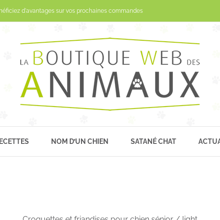
Passer
néficiez d'avantages sur vos prochaines commandes
au
contenu
ECETTES
NOM D’UN CHIEN
SATANÉ CHAT
ACTUA
Croquettes et friandises pour chien sénior / light