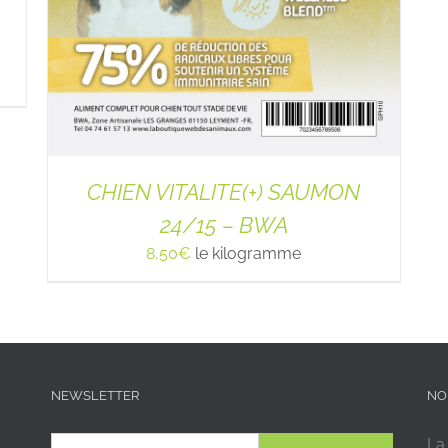
CHIEN VITALITE(+) SAUMON
24/15 – BWA
8,50
€
le kilogramme
NEWSLETTER
NO
La