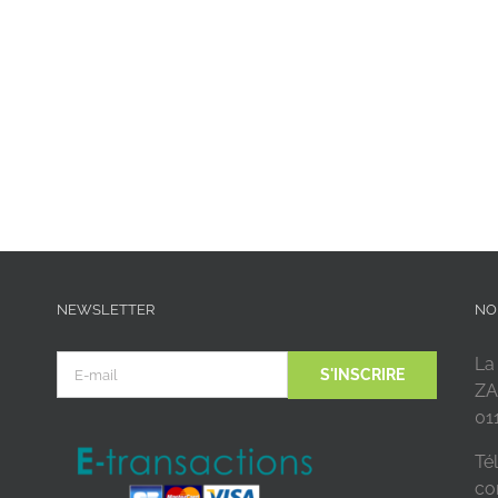
NEWSLETTER
NO
La
ZA
01
Tél
co