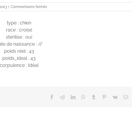
sur
 2023
|
Commentaires fermés
BAMBOU
type : chien
race : croisé
sterilise : oui
te de naissance : //
poids réel : 43
poids_ideal : 43
corpulence : Idéal
Facebook
Reddit
LinkedIn
WhatsApp
Tumblr
Pinterest
Vk
E