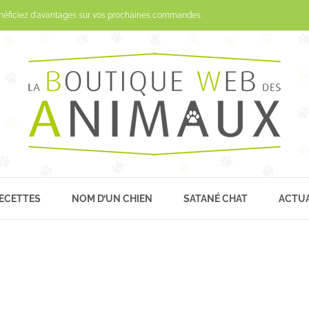
Passer
néficiez d'avantages sur vos prochaines commandes
au
contenu
ECETTES
NOM D’UN CHIEN
SATANÉ CHAT
ACTUA