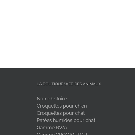
LA BOUTIQUE WEB DES ANIMAUX
Notre histoire
Croquettes pour chien
Croquettes pour chat
Pâtées humides pour chat
Gamme BWA
Gamme CROC MI TOU