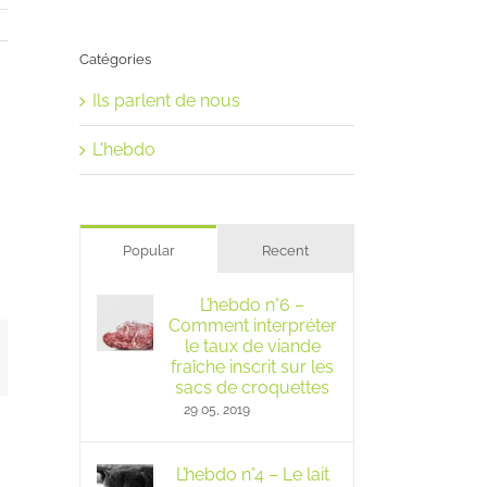
Catégories
Ils parlent de nous
L'hebdo
Popular
Recent
L’hebdo n°6 –
Comment interpréter
le taux de viande
mail
fraîche inscrit sur les
sacs de croquettes
29 05, 2019
L’hebdo n°4 – Le lait