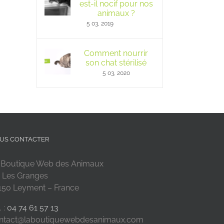
est-il nocif pour nos
animaux ?
5 03, 2019
Comment nourrir
son chat stérilisé
5 03, 2020
US CONTACTER
 Boutique Web des Animaux
 Les Granges
150 Leyment – France
. :
04 74 61 57 13
ntact@laboutiquewebdesanimaux.com