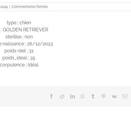
sur
 2024
|
Commentaires fermés
Bowie
type : chien
 : GOLDEN RETRIEVER
sterilise : non
e naissance : 26/12/2023
poids réel : 31
poids_ideal : 35
corpulence : Idéal
Facebook
Reddit
LinkedIn
WhatsApp
Tumblr
Pinterest
Vk
E