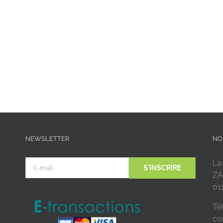
NEWSLETTER
NO
La
ZA
01
Tél
co