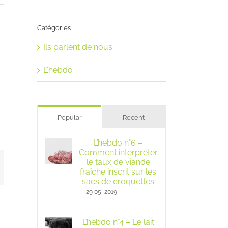
Catégories
Ils parlent de nous
L'hebdo
Popular
Recent
L’hebdo n°6 –
Comment interpréter
le taux de viande
mail
fraîche inscrit sur les
sacs de croquettes
29 05, 2019
L’hebdo n°4 – Le lait