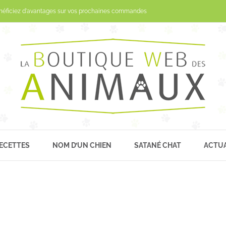
Passer
néficiez d'avantages sur vos prochaines commandes
au
contenu
ECETTES
NOM D’UN CHIEN
SATANÉ CHAT
ACTUA