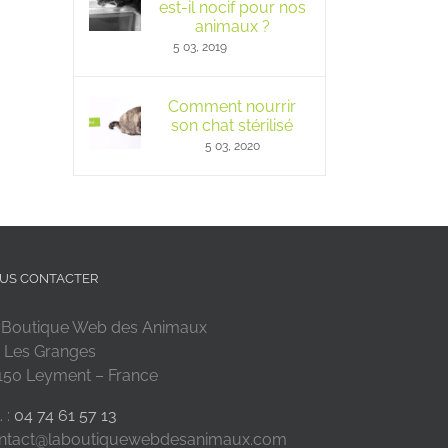
est-il nocif pour nos
animaux ?
5 03, 2019
Comment nourrir
son chat stérilisé
5 03, 2020
US CONTACTER
 Boutique Web des Animaux
 Les Granges
150 Leyment – France
. :
04 74 61 57 13
ntact@laboutiquewebdesanimaux.com