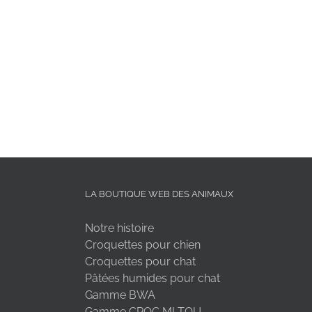
LA BOUTIQUE WEB DES ANIMAUX
Notre histoire
Croquettes pour chien
Croquettes pour chat
Pâtées humides pour chat
Gamme BWA
Gamme CROC MI TOU