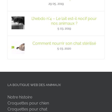
29 05, 2019
L’hebdo n°4 – Le lait est-il nocif pour
nos animaux ?
5 03, 2019
Comment nourrir son chat stérilisé
5 03, 2020
LA BOUTIQUE WEB DES ANIMAUX
Notre histoire
Croquettes pour chien
Croquettes pour chat