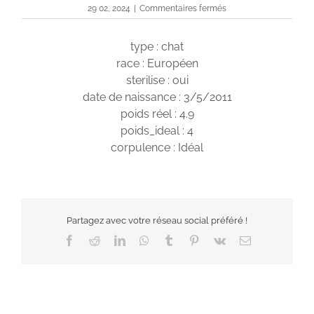
sur
29 02, 2024
|
Commentaires fermés
Cyane
type : chat
race : Européen
sterilise : oui
date de naissance : 3/5/2011
poids réel : 4.9
poids_ideal : 4
corpulence : Idéal
Partagez avec votre réseau social préféré !
Facebook
Reddit
LinkedIn
WhatsApp
Tumblr
Pinterest
Vk
Email