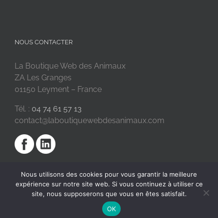
NOUS CONTACTER
La Boutique Web des Animaux
ZA Les Granges
01150 Leyment – France
Tél. :
04 74 61 57 13
contact@laboutiquewebdesanimaux.com
Nous utilisons des cookies pour vous garantir la meilleure
expérience sur notre site web. Si vous continuez à utiliser ce
site, nous supposerons que vous en êtes satisfait.
OK
2018 © La Boutique Web des Animaux | Réalisé par
SC Digital