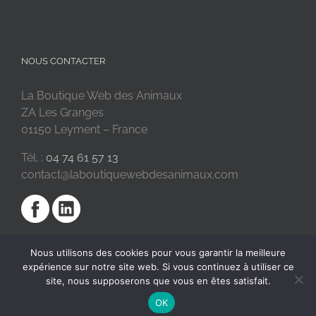
NOUS CONTACTER
La Boutique Web des Animaux
ZA Les Granges
01150 Leyment – France
Tél. :
04 74 61 57 13
contact@laboutiquewebdesanimaux.com
Nous utilisons des cookies pour vous garantir la meilleure
expérience sur notre site web. Si vous continuez à utiliser ce
site, nous supposerons que vous en êtes satisfait.
OK
2018 © La Boutique Web des Animaux | Réalisé par
SC Digital