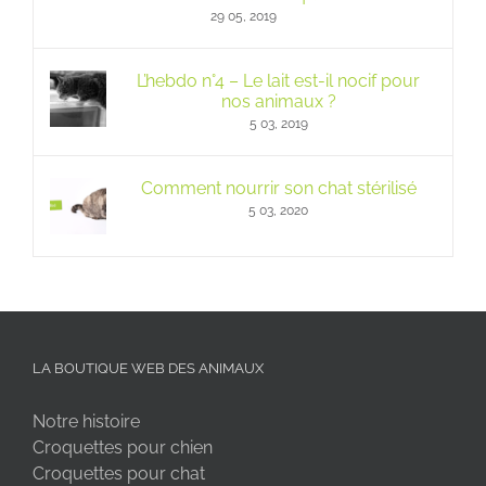
29 05, 2019
L’hebdo n°4 – Le lait est-il nocif pour
nos animaux ?
5 03, 2019
Comment nourrir son chat stérilisé
5 03, 2020
LA BOUTIQUE WEB DES ANIMAUX
Notre histoire
Croquettes pour chien
Croquettes pour chat