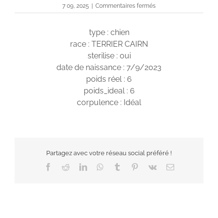
sur
7 09, 2025
|
Commentaires fermés
Drake
type : chien
race : TERRIER CAIRN
sterilise : oui
date de naissance : 7/9/2023
poids réel : 6
poids_ideal : 6
corpulence : Idéal
Partagez avec votre réseau social préféré !
Facebook
Reddit
LinkedIn
WhatsApp
Tumblr
Pinterest
Vk
Email