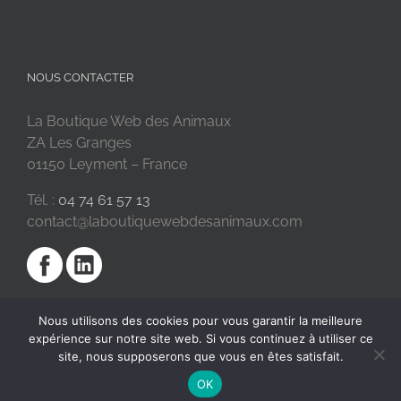
NOUS CONTACTER
La Boutique Web des Animaux
ZA Les Granges
01150 Leyment – France
Tél. :
04 74 61 57 13
contact@laboutiquewebdesanimaux.com
Nous utilisons des cookies pour vous garantir la meilleure
expérience sur notre site web. Si vous continuez à utiliser ce
site, nous supposerons que vous en êtes satisfait.
OK
2018 © La Boutique Web des Animaux | Réalisé par
SC Digital