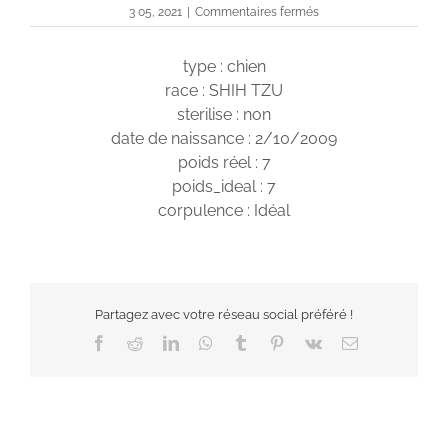
sur
3 05, 2021
|
Commentaires fermés
Elona
type : chien
race : SHIH TZU
sterilise : non
date de naissance : 2/10/2009
poids réel : 7
poids_ideal : 7
corpulence : Idéal
Partagez avec votre réseau social préféré !
Facebook
Reddit
LinkedIn
WhatsApp
Tumblr
Pinterest
Vk
Email