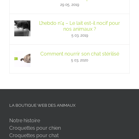
29 05, 2019
L’hebdo n°4 – Le lait est-il nocif pour
nos animaux ?
5 03, 2019
Comment nourrir son chat stérilisé
5 03, 2020
LA BOUTIQUE WEB DES ANIMAUX
Notre histoire
Croquettes pour chien
Croquettes pour chat