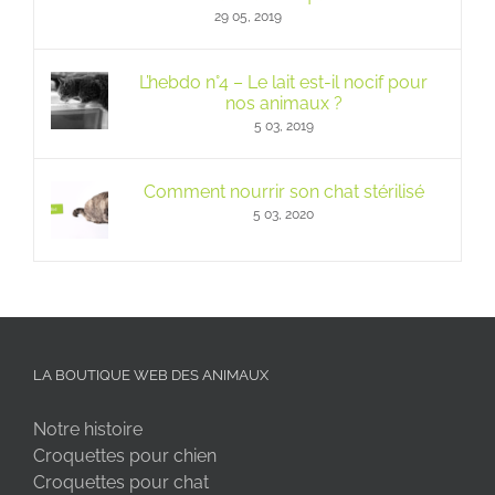
29 05, 2019
L’hebdo n°4 – Le lait est-il nocif pour
nos animaux ?
5 03, 2019
Comment nourrir son chat stérilisé
5 03, 2020
LA BOUTIQUE WEB DES ANIMAUX
Notre histoire
Croquettes pour chien
Croquettes pour chat