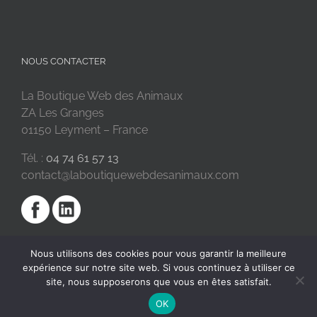
NOUS CONTACTER
La Boutique Web des Animaux
ZA Les Granges
01150 Leyment – France
Tél. :
04 74 61 57 13
contact@laboutiquewebdesanimaux.com
Nous utilisons des cookies pour vous garantir la meilleure
expérience sur notre site web. Si vous continuez à utiliser ce
site, nous supposerons que vous en êtes satisfait.
OK
2018 © La Boutique Web des Animaux | Réalisé par
SC Digital