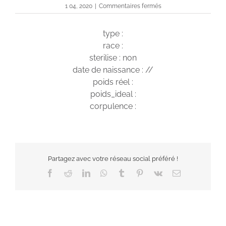
sur
1 04, 2020
|
Commentaires fermés
Falco
type :
race :
sterilise : non
date de naissance : //
poids réel :
poids_ideal :
corpulence :
Partagez avec votre réseau social préféré !
Facebook
Reddit
LinkedIn
WhatsApp
Tumblr
Pinterest
Vk
Email