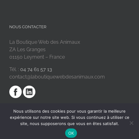
NOUS CONTACTER
La Boutique Web des Animaux
ZA Les Granges
01150 Leyment – France
Tél. :
04 74 61 57 13
contact@laboutiquewebdesanimaux.com
Nous utilisons des cookies pour vous garantir la meilleure
expérience sur notre site web. Si vous continuez à utiliser ce
site, nous supposerons que vous en êtes satisfait.
OK
2018 © La Boutique Web des Animaux | Réalisé par
SC Digital