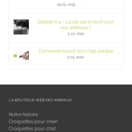
29 05, 2019
L’hebdo n°4 – Le lait est-il nocif pour
nos animaux ?
5 03, 2019
Comment nourrir son chat stérilisé
5 03, 2020
LA BOUTIQUE WEB DES ANIMAUX
Notre histoire
Croquettes pour chien
Croquettes pour chat