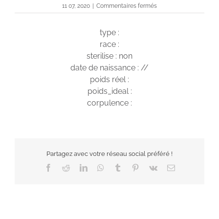
sur
11 07, 2020
|
Commentaires fermés
Galak
type :
race :
sterilise : non
date de naissance : //
poids réel :
poids_ideal :
corpulence :
Partagez avec votre réseau social préféré !
Facebook
Reddit
LinkedIn
WhatsApp
Tumblr
Pinterest
Vk
Email