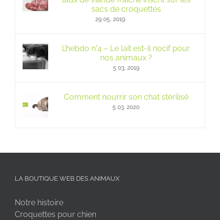
sacs de croquettes
29 05, 2019
L’hebdo n°4 – Le lait est-il nocif pour
nos animaux ?
5 03, 2019
Comment nourrir son chat stérilisé
5 03, 2020
LA BOUTIQUE WEB DES ANIMAUX
Notre histoire
Croquettes pour chien