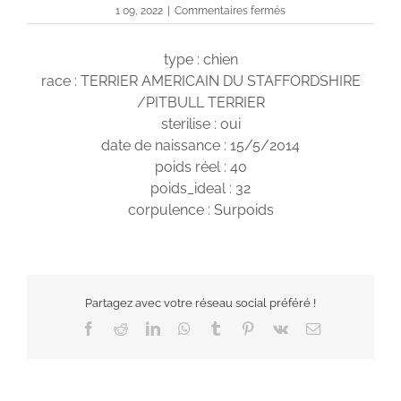
sur
1 09, 2022
|
Commentaires fermés
Gucci
type : chien
race : TERRIER AMERICAIN DU STAFFORDSHIRE
/PITBULL TERRIER
sterilise : oui
date de naissance : 15/5/2014
poids réel : 40
poids_ideal : 32
corpulence : Surpoids
Partagez avec votre réseau social préféré !
Facebook
Reddit
LinkedIn
WhatsApp
Tumblr
Pinterest
Vk
Email