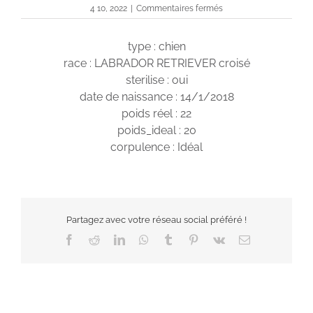
sur
4 10, 2022
|
Commentaires fermés
Gwenn
type : chien
race : LABRADOR RETRIEVER croisé
sterilise : oui
date de naissance : 14/1/2018
poids réel : 22
poids_ideal : 20
corpulence : Idéal
Partagez avec votre réseau social préféré !
Facebook
Reddit
LinkedIn
WhatsApp
Tumblr
Pinterest
Vk
Email