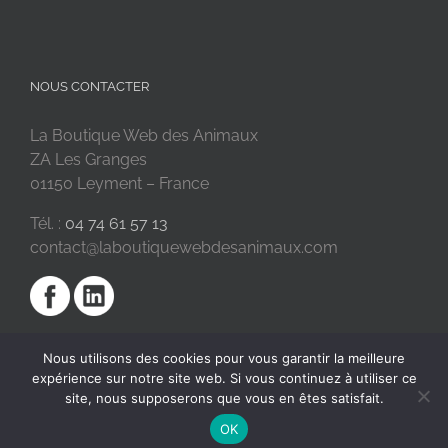
NOUS CONTACTER
La Boutique Web des Animaux
ZA Les Granges
01150 Leyment – France
Tél. :
04 74 61 57 13
contact@laboutiquewebdesanimaux.com
Nous utilisons des cookies pour vous garantir la meilleure
expérience sur notre site web. Si vous continuez à utiliser ce
site, nous supposerons que vous en êtes satisfait.
OK
2018 © La Boutique Web des Animaux | Réalisé par
SC Digital