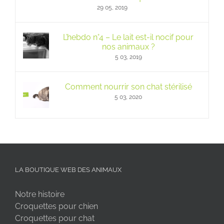
29 05, 2019
L’hebdo n°4 – Le lait est-il nocif pour
nos animaux ?
5 03, 2019
Comment nourrir son chat stérilisé
5 03, 2020
LA BOUTIQUE WEB DES ANIMAUX
Notre histoire
Croquettes pour chien
Croquettes pour chat