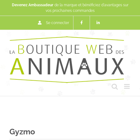
Passer
Devenez Ambassadeur
de la marque et bénéficiez d'avantages sur
au
vos prochaines commandes
contenu
Se connecter
Gyzmo