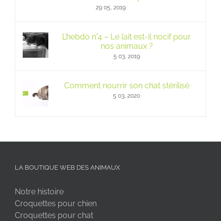
29 05, 2019
L’hebdo n°4 – Le lait est-il nocif pour
nos animaux ?
5 03, 2019
Comment nourrir son chat stérilisé
5 03, 2020
LA BOUTIQUE WEB DES ANIMAUX
Notre histoire
Croquettes pour chien
Croquettes pour chat