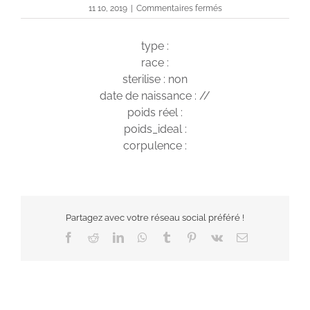
sur
11 10, 2019
|
Commentaires fermés
ILLY
type :
race :
sterilise : non
date de naissance : //
poids réel :
poids_ideal :
corpulence :
Partagez avec votre réseau social préféré !
Facebook
Reddit
LinkedIn
WhatsApp
Tumblr
Pinterest
Vk
Email