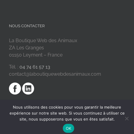
NOUS CONTACTER
La Boutique Web des Animaux
ZA Les Granges
01150 Leyment – France
Tél. :
04 74 61 57 13
contact@laboutiquewebdesanimaux.com
Nous utilisons des cookies pour vous garantir la meilleure
expérience sur notre site web. Si vous continuez à utiliser ce
site, nous supposerons que vous en êtes satisfait.
OK
2018 © La Boutique Web des Animaux | Réalisé par
SC Digital