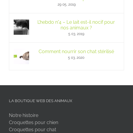
29 05, 2019
L’hebdo n°4 – Le lait est-il nocif pour
nos animaux ?
5 03, 2019
Comment nourrir son chat stérilisé
5 03, 2020
LA BOUTIQUE WEB DES ANIMAUX
Notre histoire
Croquettes pour chien
Croquettes pour chat