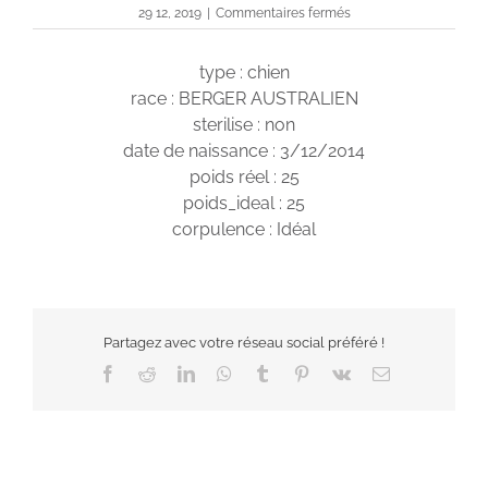
sur
29 12, 2019
|
Commentaires fermés
Irow
type : chien
race : BERGER AUSTRALIEN
sterilise : non
date de naissance : 3/12/2014
poids réel : 25
poids_ideal : 25
corpulence : Idéal
Partagez avec votre réseau social préféré !
Facebook
Reddit
LinkedIn
WhatsApp
Tumblr
Pinterest
Vk
Email