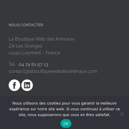
NOUS CONTACTER
La Boutique Web des Animaux
ZA Les Granges
01150 Leyment – France
Tél. :
04 74 61 57 13
contact@laboutiquewebdesanimaux.com
Nous utilisons des cookies pour vous garantir la meilleure
expérience sur notre site web. Si vous continuez à utiliser ce
site, nous supposerons que vous en êtes satisfait.
OK
2018 © La Boutique Web des Animaux | Réalisé par
SC Digital