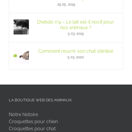
29 05, 2019
L’hebdo n°4 – Le lait est-il nocif pour
nos animaux ?
5 03, 2019
Comment nourrir son chat stérilisé
5 03, 2020
LA BOUTIQUE WEB DES ANIMAUX
Notre histoire
Croquettes pour chien
Croquettes pour chat