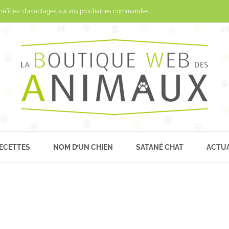
Passer
néficiez d'avantages sur vos prochaines commandes
au
contenu
ECETTES
NOM D’UN CHIEN
SATANÉ CHAT
ACTUA