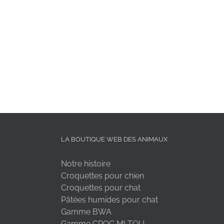
LA BOUTIQUE WEB DES ANIMAUX
Notre histoire
Croquettes pour chien
Croquettes pour chat
Pâtées humides pour chat
Gamme BWA
Gamme CROC MI TOU