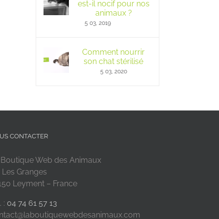
est-il nocif pour nos
animaux ?
5 03, 2019
Comment nourrir
son chat stérilisé
5 03, 2020
US CONTACTER
 Boutique Web des Animaux
 Les Granges
150 Leyment – France
. :
04 74 61 57 13
ntact@laboutiquewebdesanimaux.com