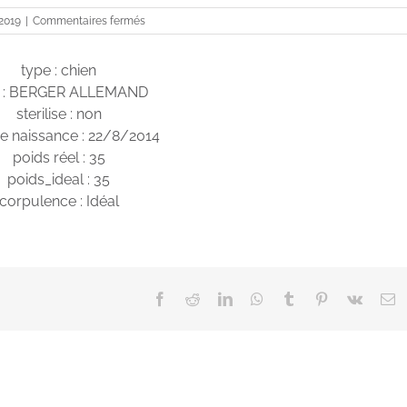
sur
 2019
|
Commentaires fermés
Jackass
type : chien
e : BERGER ALLEMAND
sterilise : non
e naissance : 22/8/2014
poids réel : 35
poids_ideal : 35
corpulence : Idéal
Facebook
Reddit
LinkedIn
WhatsApp
Tumblr
Pinterest
Vk
E