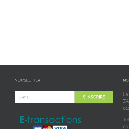
NEWSLETTER
NO
La
ZA
01
Tél
co