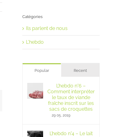
Catégories
Ils parlent de nous
L'hebdo
Popular
Recent
L’hebdo n°6 –
Comment interpréter
le taux de viande
mail
fraîche inscrit sur les
sacs de croquettes
29 05, 2019
L’hebdo n°4 – Le lait