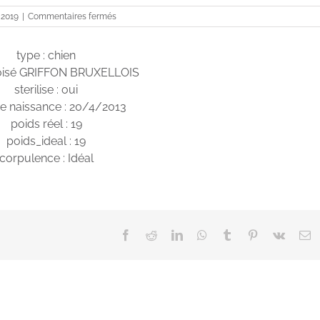
sur
 2019
|
Commentaires fermés
Jaze
type : chien
roisé GRIFFON BRUXELLOIS
sterilise : oui
e naissance : 20/4/2013
poids réel : 19
poids_ideal : 19
corpulence : Idéal
Facebook
Reddit
LinkedIn
WhatsApp
Tumblr
Pinterest
Vk
E