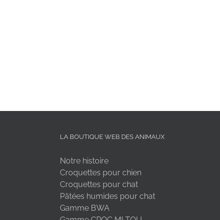
LA BOUTIQUE WEB DES ANIMAUX
Notre histoire
Croquettes pour chien
Croquettes pour chat
Pâtées humides pour chat
Gamme BWA
Gamme CROC MI TOU