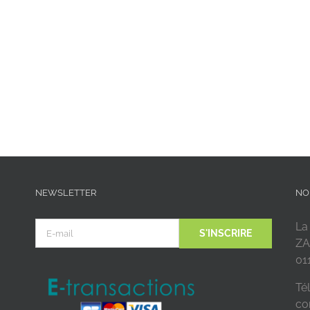
NEWSLETTER
NO
La
ZA
01
Tél
co