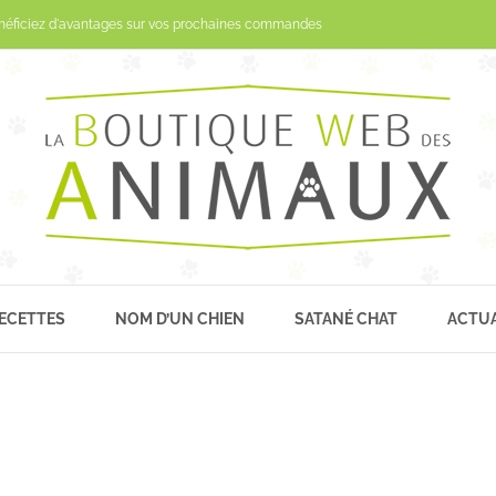
Passer
néficiez d'avantages sur vos prochaines commandes
au
contenu
ECETTES
NOM D’UN CHIEN
SATANÉ CHAT
ACTUA