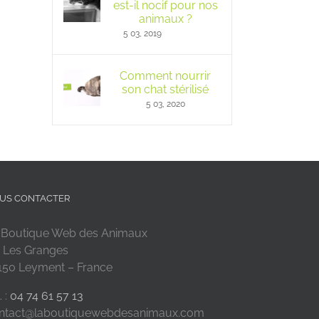
est-il nocif pour nos
animaux ?
5 03, 2019
Comment nourrir
son chat stérilisé
5 03, 2020
US CONTACTER
 Boutique Web des Animaux
 Les Granges
150 Leyment – France
. :
04 74 61 57 13
ntact@laboutiquewebdesanimaux.com