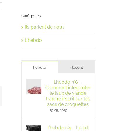
Catégories
Ils parlent de nous
L'hebdo
Popular
Recent
L’hebdo n°6 –
Comment interpréter
le taux de viande
mail
fraîche inscrit sur les
sacs de croquettes
29 05, 2019
L’hebdo n°4 – Le lait