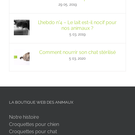
29 05, 2019
L’hebdo n°4 – Le lait est-il nocif pour
nos animaux ?
5 03, 2019
Comment nourrir son chat stérilisé
5 03, 2020
LA BOUTIQUE WEB DES ANIMAUX
Notre histoire
Croquettes pour chien
Croquettes pour chat