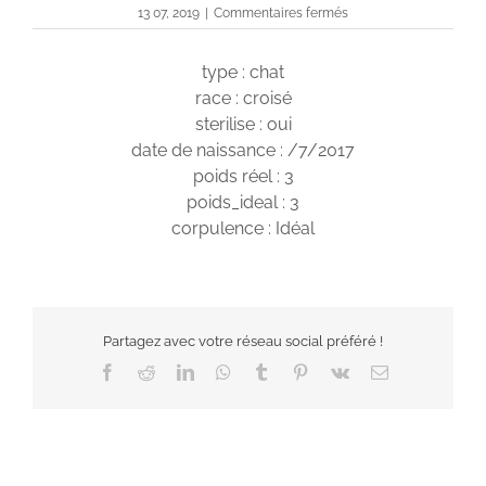
sur
13 07, 2019
|
Commentaires fermés
JO
type : chat
race : croisé
sterilise : oui
date de naissance : /7/2017
poids réel : 3
poids_ideal : 3
corpulence : Idéal
Partagez avec votre réseau social préféré !
Facebook
Reddit
LinkedIn
WhatsApp
Tumblr
Pinterest
Vk
Email