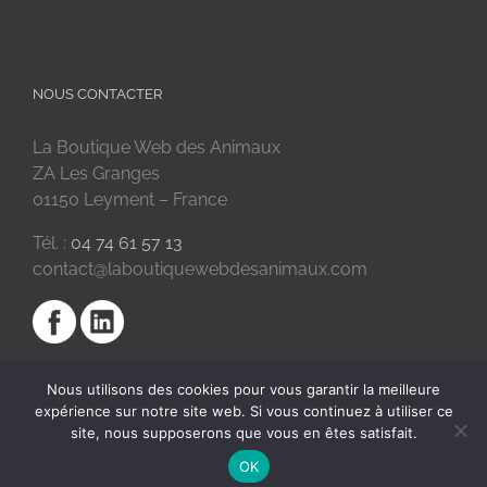
NOUS CONTACTER
La Boutique Web des Animaux
ZA Les Granges
01150 Leyment – France
Tél. :
04 74 61 57 13
contact@laboutiquewebdesanimaux.com
Nous utilisons des cookies pour vous garantir la meilleure
expérience sur notre site web. Si vous continuez à utiliser ce
site, nous supposerons que vous en êtes satisfait.
OK
2018 © La Boutique Web des Animaux | Réalisé par
SC Digital