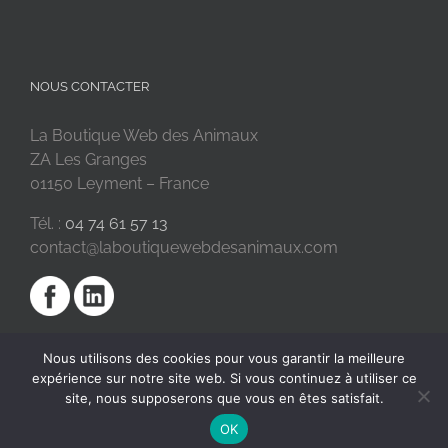
NOUS CONTACTER
La Boutique Web des Animaux
ZA Les Granges
01150 Leyment – France
Tél. :
04 74 61 57 13
contact@laboutiquewebdesanimaux.com
Nous utilisons des cookies pour vous garantir la meilleure
expérience sur notre site web. Si vous continuez à utiliser ce
site, nous supposerons que vous en êtes satisfait.
OK
2018 © La Boutique Web des Animaux | Réalisé par
SC Digital