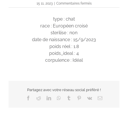
sur
15 11, 2023
|
Commentaires fermés
Joséphine
type : chat
race : Européen croisé
sterilise : non
date de naissance : 15/9/2023
poids réel : 1.8
poids_ideal : 4
corpulence : Idéal
Partagez avec votre réseau social préféré !
Facebook
Reddit
LinkedIn
WhatsApp
Tumblr
Pinterest
Vk
Email