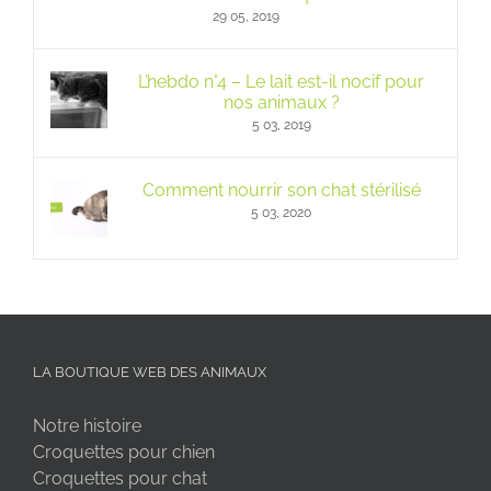
29 05, 2019
L’hebdo n°4 – Le lait est-il nocif pour
nos animaux ?
5 03, 2019
Comment nourrir son chat stérilisé
5 03, 2020
LA BOUTIQUE WEB DES ANIMAUX
Notre histoire
Croquettes pour chien
Croquettes pour chat