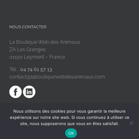
NOUS CONTACTER
La Boutique Web des Animaux
ZA Les Granges
01150 Leyment – France
Tél. :
04 74 61 57 13
contact@laboutiquewebdesanimaux.com
Nous utilisons des cookies pour vous garantir la meilleure
expérience sur notre site web. Si vous continuez à utiliser ce
site, nous supposerons que vous en êtes satisfait.
OK
2018 © La Boutique Web des Animaux | Réalisé par
SC Digital