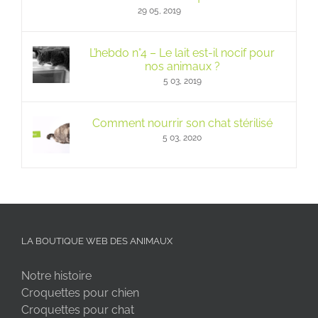
29 05, 2019
L’hebdo n°4 – Le lait est-il nocif pour
nos animaux ?
5 03, 2019
Comment nourrir son chat stérilisé
5 03, 2020
LA BOUTIQUE WEB DES ANIMAUX
Notre histoire
Croquettes pour chien
Croquettes pour chat