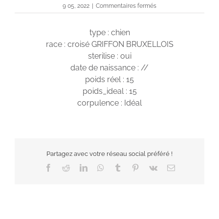
sur
9 05, 2022
|
Commentaires fermés
Lana
type : chien
race : croisé GRIFFON BRUXELLOIS
sterilise : oui
date de naissance : //
poids réel : 15
poids_ideal : 15
corpulence : Idéal
Partagez avec votre réseau social préféré !
Facebook
Reddit
LinkedIn
WhatsApp
Tumblr
Pinterest
Vk
Email