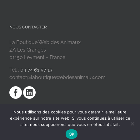
NOUS CONTACTER
La Boutique Web des Animaux
ZA Les Granges
01150 Leyment – France
Tél. :
04 74 61 57 13
contact@laboutiquewebdesanimaux.com
Nous utilisons des cookies pour vous garantir la meilleure
expérience sur notre site web. Si vous continuez à utiliser ce
site, nous supposerons que vous en êtes satisfait.
OK
2018 © La Boutique Web des Animaux | Réalisé par
SC Digital