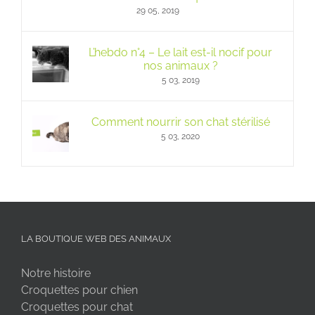
29 05, 2019
L’hebdo n°4 – Le lait est-il nocif pour
nos animaux ?
5 03, 2019
Comment nourrir son chat stérilisé
5 03, 2020
LA BOUTIQUE WEB DES ANIMAUX
Notre histoire
Croquettes pour chien
Croquettes pour chat