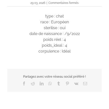
sur
29 03, 2026
|
Commentaires fermés
Lia
type : chat
race : Européen
sterilise : oui
date de naissance : /9/2022
poids réel : 4
poids_ideal : 4
corpulence : Idéal
Partagez avec votre réseau social préféré !
Facebook
Reddit
LinkedIn
WhatsApp
Tumblr
Pinterest
Vk
Email