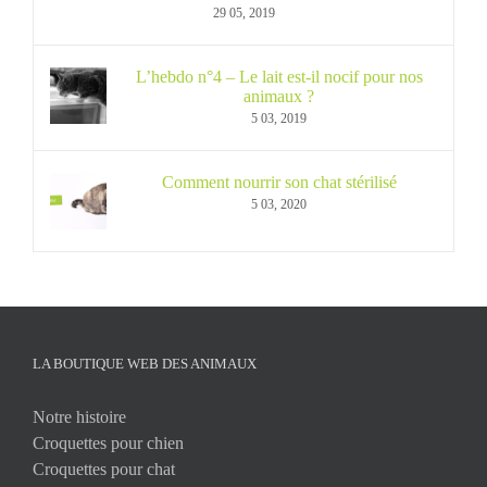
29 05, 2019
L’hebdo n°4 – Le lait est-il nocif pour nos
animaux ?
5 03, 2019
Comment nourrir son chat stérilisé
5 03, 2020
LA BOUTIQUE WEB DES ANIMAUX
Notre histoire
Croquettes pour chien
Croquettes pour chat