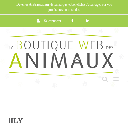
Passer
Devenez Ambassadeur
de la marque et bénéficiez d'avantages sur vos
au
prochaines commandes
contenu
Se connecter
lILY