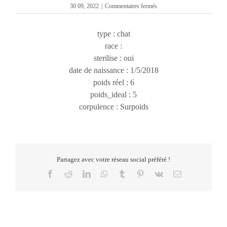
sur
30 09, 2022
|
Commentaires fermés
lILY
type : chat
race :
sterilise : oui
date de naissance : 1/5/2018
poids réel : 6
poids_ideal : 5
corpulence : Surpoids
Partagez avec votre réseau social préféré !
Facebook
Reddit
LinkedIn
WhatsApp
Tumblr
Pinterest
Vk
Email