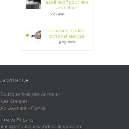
est-il nocif pour nos
animaux ?
5 03, 2019
Comment nourrir
son chat stérilisé
5 03, 2020
US CONTACTER
 Boutique Web des Animaux
 Les Granges
150 Leyment – France
. :
04 74 61 57 13
ntact@laboutiquewebdesanimaux.com