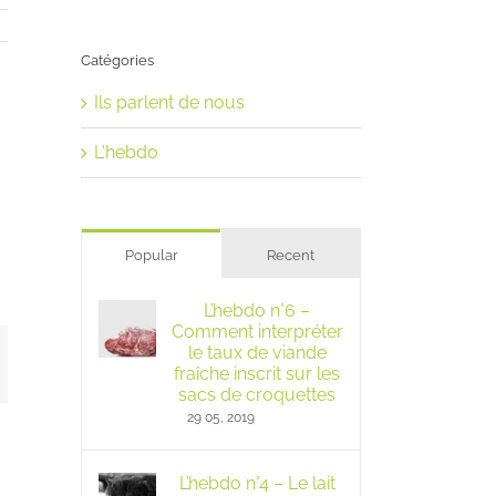
Catégories
Ils parlent de nous
L'hebdo
Popular
Recent
L’hebdo n°6 –
Comment interpréter
le taux de viande
mail
fraîche inscrit sur les
sacs de croquettes
29 05, 2019
L’hebdo n°4 – Le lait