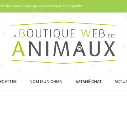
Passer
néficiez d'avantages sur vos prochaines commandes
au
contenu
ECETTES
NOM D’UN CHIEN
SATANÉ CHAT
ACTUA