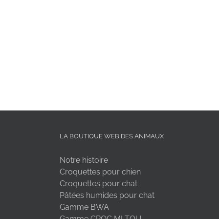
LA BOUTIQUE WEB DES ANIMAUX
Notre histoire
Croquettes pour chien
Croquettes pour chat
Pâtées humides pour chat
Gamme BWA
Gamme CROC MI TOU