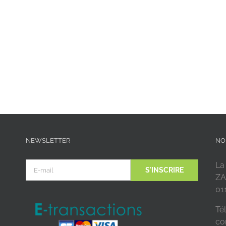
NEWSLETTER
NO
La
ZA
01
Tél
co