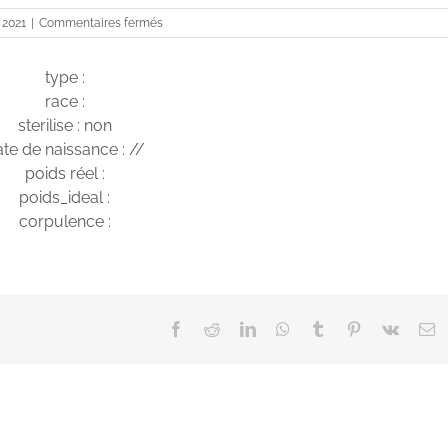
sur
 2021
|
Commentaires fermés
London
type :
race :
sterilise : non
te de naissance : //
poids réel :
poids_ideal :
corpulence :
Facebook
Reddit
LinkedIn
WhatsApp
Tumblr
Pinterest
Vk
E