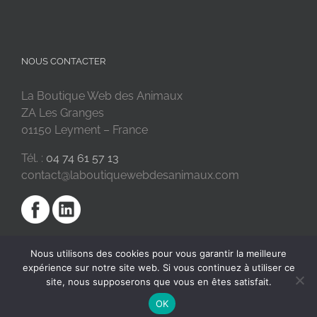
NOUS CONTACTER
La Boutique Web des Animaux
ZA Les Granges
01150 Leyment – France
Tél. :
04 74 61 57 13
contact@laboutiquewebdesanimaux.com
Nous utilisons des cookies pour vous garantir la meilleure
expérience sur notre site web. Si vous continuez à utiliser ce
site, nous supposerons que vous en êtes satisfait.
OK
2018 © La Boutique Web des Animaux | Réalisé par
SC Digital