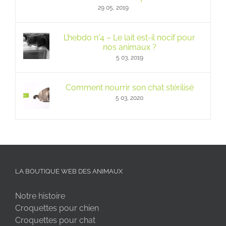
29 05, 2019
L’hebdo n°4 – Le lait est-il nocif pour
nos animaux ?
5 03, 2019
Comment nourrir son chat stérilisé
5 03, 2020
LA BOUTIQUE WEB DES ANIMAUX
Notre histoire
Croquettes pour chien
Croquettes pour chat