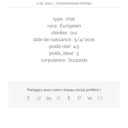
sur
2 06, 2020
|
Commentaires fermés
Loulou
type : chat
race : Européen
sterilise : oui
date de naissance : 5/4/2016
poids réel : 4.5
poids_ideal : 3
corpulence : Surpoids
Partagez avec votre réseau social préféré !
Facebook
Reddit
LinkedIn
WhatsApp
Tumblr
Pinterest
Vk
Email