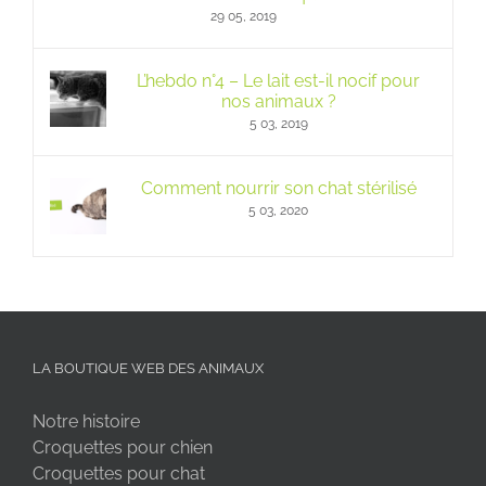
29 05, 2019
L’hebdo n°4 – Le lait est-il nocif pour
nos animaux ?
5 03, 2019
Comment nourrir son chat stérilisé
5 03, 2020
LA BOUTIQUE WEB DES ANIMAUX
Notre histoire
Croquettes pour chien
Croquettes pour chat