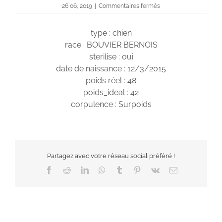
sur
26 06, 2019
|
Commentaires fermés
Louna
type : chien
race : BOUVIER BERNOIS
sterilise : oui
date de naissance : 12/3/2015
poids réel : 48
poids_ideal : 42
corpulence : Surpoids
Partagez avec votre réseau social préféré !
Facebook
Reddit
LinkedIn
WhatsApp
Tumblr
Pinterest
Vk
Email