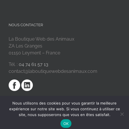
NOUS CONTACTER
La Boutique Web des Animaux
ZA Les Granges
01150 Leyment – France
Tél. :
04 74 61 57 13
contact@laboutiquewebdesanimaux.com
Nous utilisons des cookies pour vous garantir la meilleure
expérience sur notre site web. Si vous continuez à utiliser ce
site, nous supposerons que vous en êtes satisfait.
OK
2018 © La Boutique Web des Animaux | Réalisé par
SC Digital