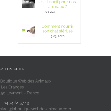
est-il nocif pour nos
animaux ?
5 03, 2019
Comment nourrir
son chat stérilisé
5 03, 2020
US CONTACTER
 Boutique Web des Animaux
 Les Granges
150 Leyment – France
. :
04 74 61 57 13
ntact@laboutiquewebdesanimaux.com