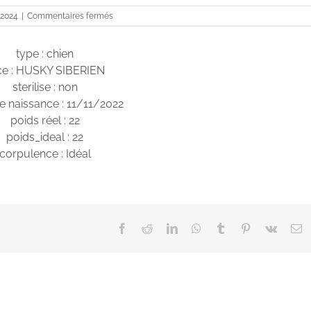
sur
 2024
|
Commentaires fermés
Luna
type : chien
ce : HUSKY SIBERIEN
sterilise : non
e naissance : 11/11/2022
poids réel : 22
poids_ideal : 22
corpulence : Idéal
Facebook
Reddit
LinkedIn
WhatsApp
Tumblr
Pinterest
Vk
E