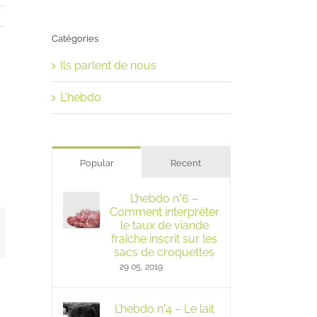
Catégories
Ils parlent de nous
L'hebdo
Popular
Recent
L’hebdo n°6 –
Comment interpréter
le taux de viande
mail
fraîche inscrit sur les
sacs de croquettes
29 05, 2019
L’hebdo n°4 – Le lait