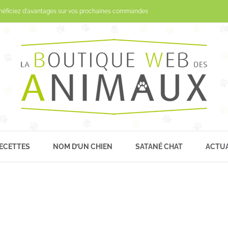
Passer
néficiez d'avantages sur vos prochaines commandes
au
contenu
ECETTES
NOM D’UN CHIEN
SATANÉ CHAT
ACTUA