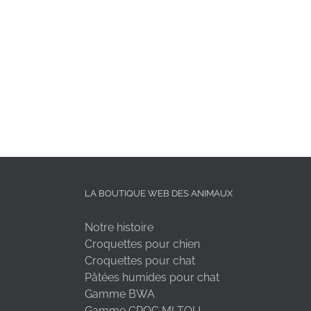
LA BOUTIQUE WEB DES ANIMAUX
Notre histoire
Croquettes pour chien
Croquettes pour chat
Pâtées humides pour chat
Gamme BWA
Gamme CROC MI TOU