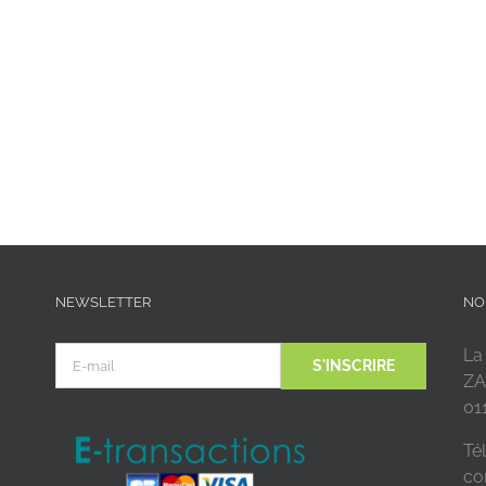
NEWSLETTER
NO
La
ZA
01
Tél
co