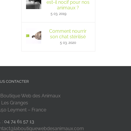
est-il nocif pour nos
animaux ?
5 03, 2019
Comment nourrir
son chat stérilisé
5 03, 2020
US CONTACTER
 Boutique Web des Animaux
 Les Granges
150 Leyment – France
. :
04 74 61 57 13
ntact@laboutiquewebdesanimaux.com