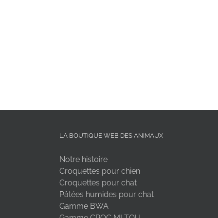
LA BOUTIQUE WEB DES ANIMAUX
Notre histoire
Croquettes pour chien
Croquettes pour chat
Pâtées humides pour chat
Gamme BWA
Gamme CROC MI TOU