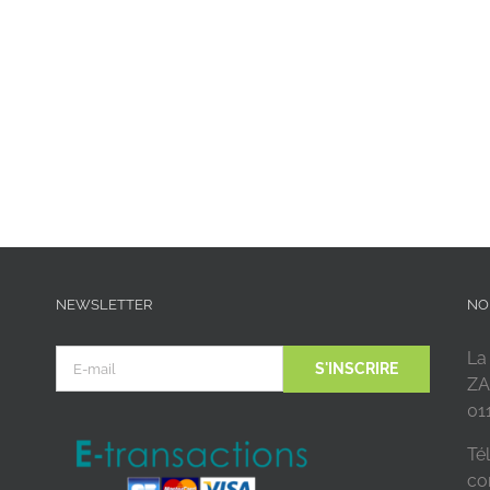
NEWSLETTER
NO
La
ZA
01
Tél
co