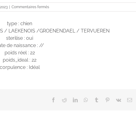
sur
 2023
|
Commentaires fermés
Milka
type : chien
OIS / LAEKENOIS /GROENENDAEL / TERVUEREN
sterilise : oui
te de naissance : //
poids réel : 22
poids_ideal : 22
corpulence : Idéal
Facebook
Reddit
LinkedIn
WhatsApp
Tumblr
Pinterest
Vk
E