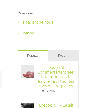
Catégories
Ils parlent de nous
L'hebdo
Popular
Recent
L’hebdo n°6 –
Comment interpréter
le taux de viande
mail
fraîche inscrit sur les
sacs de croquettes
29 05, 2019
L’hebdo n°4 – Le lait