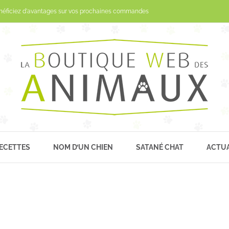
Passer
néficiez d'avantages sur vos prochaines commandes
au
contenu
ECETTES
NOM D’UN CHIEN
SATANÉ CHAT
ACTUA