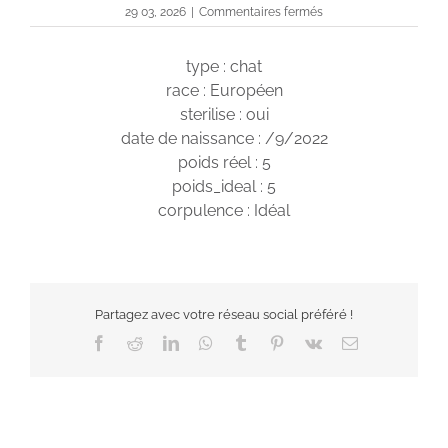
sur
29 03, 2026
|
Commentaires fermés
Milo
type : chat
race : Européen
sterilise : oui
date de naissance : /9/2022
poids réel : 5
poids_ideal : 5
corpulence : Idéal
Partagez avec votre réseau social préféré !
Facebook
Reddit
LinkedIn
WhatsApp
Tumblr
Pinterest
Vk
Email