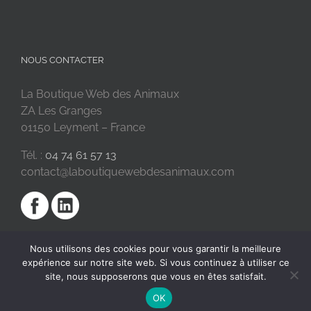
NOUS CONTACTER
La Boutique Web des Animaux
ZA Les Granges
01150 Leyment – France
Tél. :
04 74 61 57 13
contact@laboutiquewebdesanimaux.com
Nous utilisons des cookies pour vous garantir la meilleure
expérience sur notre site web. Si vous continuez à utiliser ce
site, nous supposerons que vous en êtes satisfait.
OK
2018 © La Boutique Web des Animaux | Réalisé par
SC Digital