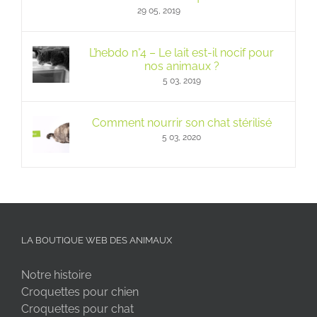
29 05, 2019
L’hebdo n°4 – Le lait est-il nocif pour
nos animaux ?
5 03, 2019
Comment nourrir son chat stérilisé
5 03, 2020
LA BOUTIQUE WEB DES ANIMAUX
Notre histoire
Croquettes pour chien
Croquettes pour chat