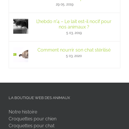
29 05, 2019
L’hebdo n°4 – Le lait est-il nocif pour
nos animaux ?
5 03, 2019
Comment nourrir son chat stérilisé
5 03, 2020
LA BOUTIQUE WEB DES ANIMAUX
Notre histoire
Croquettes pour chien
Croquettes pour chat