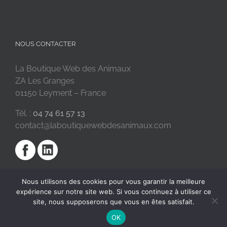
NOUS CONTACTER
La Boutique Web des Animaux
ZA Les Granges
01150 Leyment – France
Tél. :
04 74 61 57 13
contact@laboutiquewebdesanimaux.com
Nous utilisons des cookies pour vous garantir la meilleure
expérience sur notre site web. Si vous continuez à utiliser ce
site, nous supposerons que vous en êtes satisfait.
OK
2018 © La Boutique Web des Animaux | Réalisé par
SC Digital