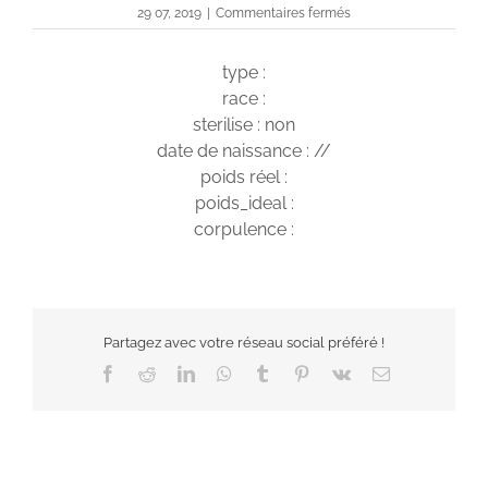
sur
29 07, 2019
|
Commentaires fermés
Miyia
type :
race :
sterilise : non
date de naissance : //
poids réel :
poids_ideal :
corpulence :
Partagez avec votre réseau social préféré !
Facebook
Reddit
LinkedIn
WhatsApp
Tumblr
Pinterest
Vk
Email