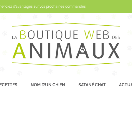
Passer
néficiez d'avantages sur vos prochaines commandes
au
contenu
ECETTES
NOM D’UN CHIEN
SATANÉ CHAT
ACTUA