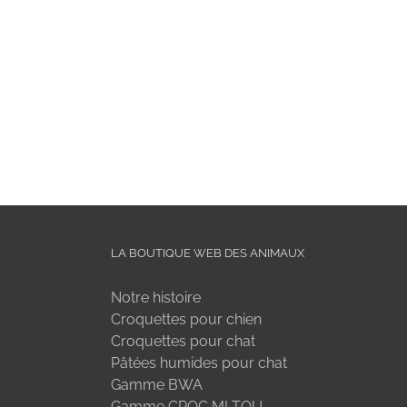
LA BOUTIQUE WEB DES ANIMAUX
Notre histoire
Croquettes pour chien
Croquettes pour chat
Pâtées humides pour chat
Gamme BWA
Gamme CROC MI TOU