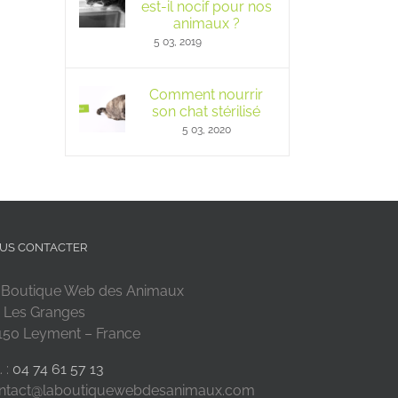
est-il nocif pour nos
animaux ?
5 03, 2019
Comment nourrir
son chat stérilisé
5 03, 2020
US CONTACTER
 Boutique Web des Animaux
 Les Granges
150 Leyment – France
. :
04 74 61 57 13
ntact@laboutiquewebdesanimaux.com