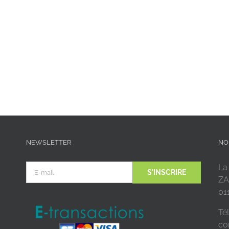
NEWSLETTER
NO
La
ZA
01
Tél
co