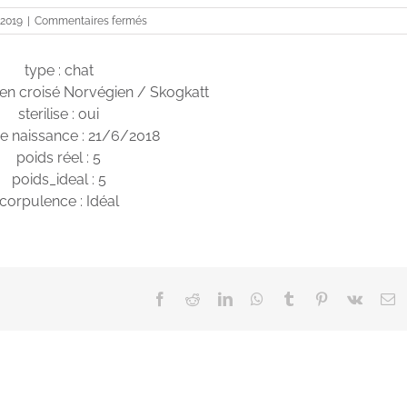
sur
 2019
|
Commentaires fermés
Néo
type : chat
en croisé Norvégien / Skogkatt
sterilise : oui
e naissance : 21/6/2018
poids réel : 5
poids_ideal : 5
corpulence : Idéal
Facebook
Reddit
LinkedIn
WhatsApp
Tumblr
Pinterest
Vk
E