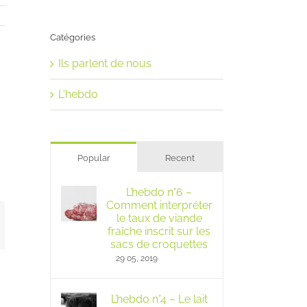
Catégories
Ils parlent de nous
L'hebdo
Popular
Recent
L’hebdo n°6 –
Comment interpréter
le taux de viande
mail
fraîche inscrit sur les
sacs de croquettes
29 05, 2019
L’hebdo n°4 – Le lait