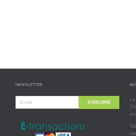
NEWSLETTER
NO
La
ZA
01
Tél
co