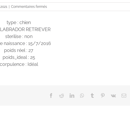
sur
 2021
|
Commentaires fermés
NOUCHKA
type : chien
: LABRADOR RETRIEVER
sterilise : non
e naissance : 15/7/2016
poids réel : 27
poids_ideal : 25
corpulence : Idéal
Facebook
Reddit
LinkedIn
WhatsApp
Tumblr
Pinterest
Vk
E