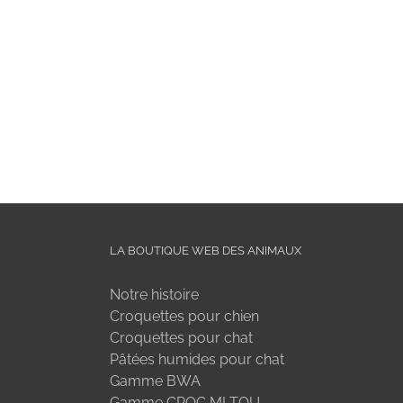
LA BOUTIQUE WEB DES ANIMAUX
Notre histoire
Croquettes pour chien
Croquettes pour chat
Pâtées humides pour chat
Gamme BWA
Gamme CROC MI TOU