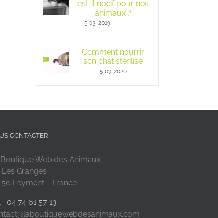
est-il nocif pour nos
animaux ?
5 03, 2019
Comment nourrir
son chat stérilisé
5 03, 2020
US CONTACTER
 Boutique Web des Animaux
 Les Granges
150 Leyment – France
. :
04 74 61 57 13
ntact@laboutiquewebdesanimaux.com