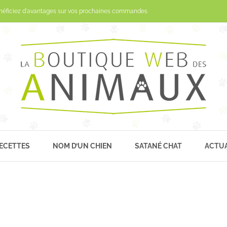
Passer
néficiez d'avantages sur vos prochaines commandes
au
contenu
ECETTES
NOM D’UN CHIEN
SATANÉ CHAT
ACTUA