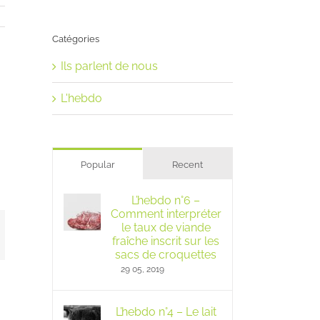
Catégories
Ils parlent de nous
L'hebdo
Popular
Recent
L’hebdo n°6 –
Comment interpréter
le taux de viande
mail
fraîche inscrit sur les
sacs de croquettes
29 05, 2019
L’hebdo n°4 – Le lait