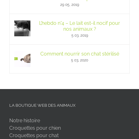
29 05, 2019
L’hebdo n°4 – Le lait est-il nocif pour
nos animaux ?
5 03, 2019
Comment nourrir son chat stérilisé
5 03, 2020
LA BOUTIQUE WEB DES ANIMAUX
Notre histoire
Croquettes pour chien
Croquettes pour chat