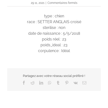
sur
29 11, 2021
|
Commentaires fermés
Noukl
type : chien
race : SETTER ANGLAIS croisé
sterilise : non
date de naissance : 5/5/2018
poids réel : 23
poids_ideal : 23
corpulence : Idéal
Partagez avec votre réseau social préféré !
Facebook
Reddit
LinkedIn
WhatsApp
Tumblr
Pinterest
Vk
Email