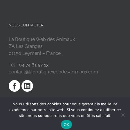
NOUS CONTACTER
La Boutique Web des Animaux
ZA Les Granges
01150 Leyment – France
Tél. :
04 74 61 57 13
contact@laboutiquewebdesanimaux.com
Nous utilisons des cookies pour vous garantir la meilleure
expérience sur notre site web. Si vous continuez à utiliser ce
site, nous supposerons que vous en êtes satisfait.
OK
2018 © La Boutique Web des Animaux | Réalisé par
SC Digital