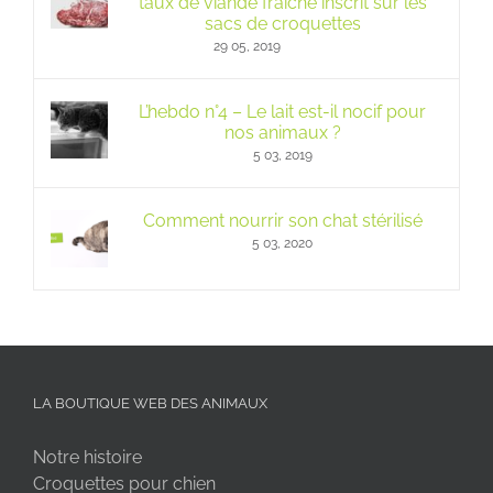
taux de viande fraîche inscrit sur les
sacs de croquettes
29 05, 2019
L’hebdo n°4 – Le lait est-il nocif pour
nos animaux ?
5 03, 2019
Comment nourrir son chat stérilisé
5 03, 2020
LA BOUTIQUE WEB DES ANIMAUX
Notre histoire
Croquettes pour chien