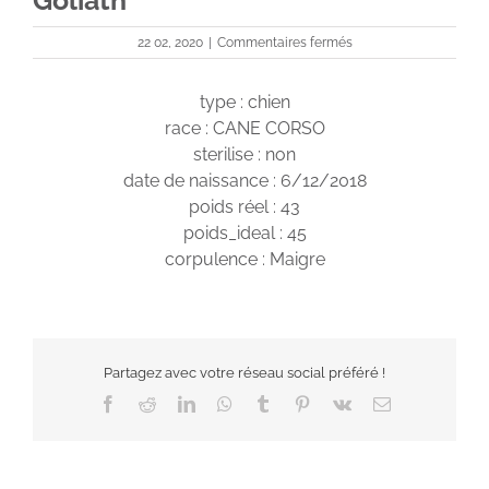
Goliath
sur
22 02, 2020
|
Commentaires fermés
Obsession
des
type : chien
légendes
de
race : CANE CORSO
Goliath
sterilise : non
date de naissance : 6/12/2018
poids réel : 43
poids_ideal : 45
corpulence : Maigre
Partagez avec votre réseau social préféré !
Facebook
Reddit
LinkedIn
WhatsApp
Tumblr
Pinterest
Vk
Email