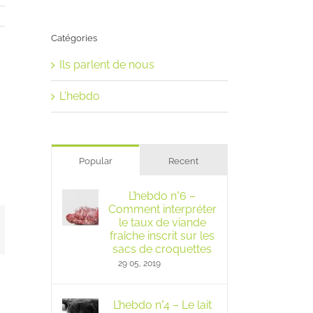
Catégories
Ils parlent de nous
L'hebdo
Popular
Recent
L’hebdo n°6 –
Comment interpréter
le taux de viande
mail
fraîche inscrit sur les
sacs de croquettes
29 05, 2019
L’hebdo n°4 – Le lait