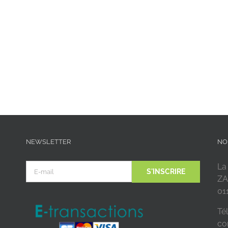
NEWSLETTER
NO
La
ZA
01
Tél
co