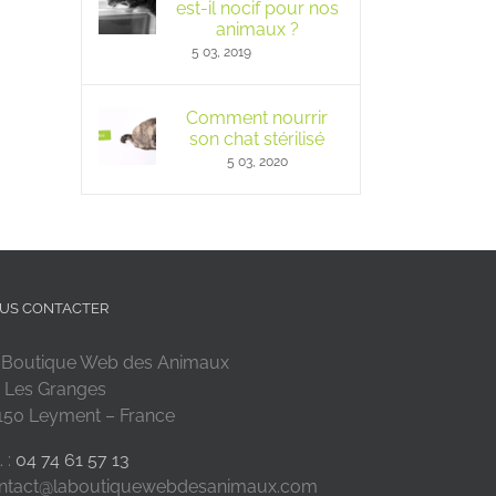
est-il nocif pour nos
animaux ?
5 03, 2019
Comment nourrir
son chat stérilisé
5 03, 2020
US CONTACTER
 Boutique Web des Animaux
 Les Granges
150 Leyment – France
. :
04 74 61 57 13
ntact@laboutiquewebdesanimaux.com