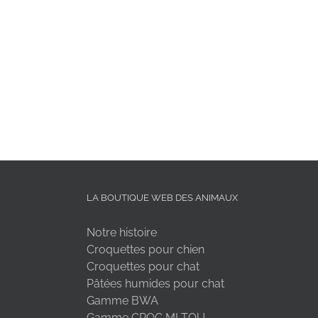
LA BOUTIQUE WEB DES ANIMAUX
Notre histoire
Croquettes pour chien
Croquettes pour chat
Pâtées humides pour chat
Gamme BWA
Gamme CROC MI TOU