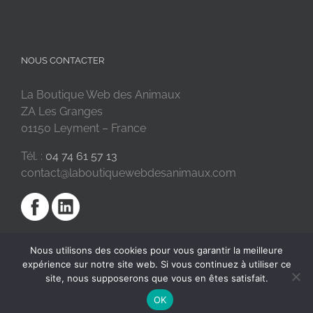
NOUS CONTACTER
La Boutique Web des Animaux
ZA Les Granges
01150 Leyment – France
Tél. :
04 74 61 57 13
contact@laboutiquewebdesanimaux.com
Nous utilisons des cookies pour vous garantir la meilleure
expérience sur notre site web. Si vous continuez à utiliser ce
site, nous supposerons que vous en êtes satisfait.
OK
2018 © La Boutique Web des Animaux | Réalisé par
SC Digital