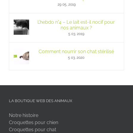
29 05, 2019
L’hebdo n°4 – Le lait est-il nocif pour
nos animaux ?
5 03, 2019
Comment nourrir son chat stérilisé
5 03, 2020
LA BOUTIQUE WEB DES ANIMAUX
Notre histoire
Croquettes pour chien
Croquettes pour chat