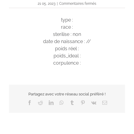
sur
21 05, 2023
|
Commentaires fermés
Ola
type :
race :
sterilise : non
date de naissance : //
poids réel :
poids_ideal :
corpulence :
Partagez avec votre réseau social préféré !
Facebook
Reddit
LinkedIn
WhatsApp
Tumblr
Pinterest
Vk
Email