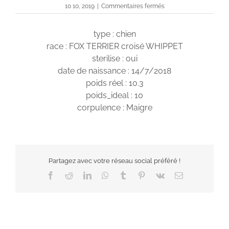
sur
10 10, 2019
|
Commentaires fermés
ollie
type : chien
race : FOX TERRIER croisé WHIPPET
sterilise : oui
date de naissance : 14/7/2018
poids réel : 10.3
poids_ideal : 10
corpulence : Maigre
Partagez avec votre réseau social préféré !
Facebook
Reddit
LinkedIn
WhatsApp
Tumblr
Pinterest
Vk
Email