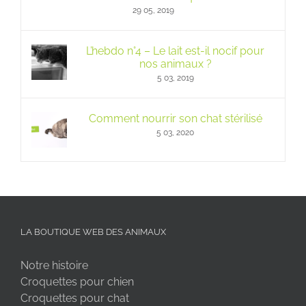
29 05, 2019
L’hebdo n°4 – Le lait est-il nocif pour
nos animaux ?
5 03, 2019
Comment nourrir son chat stérilisé
5 03, 2020
LA BOUTIQUE WEB DES ANIMAUX
Notre histoire
Croquettes pour chien
Croquettes pour chat