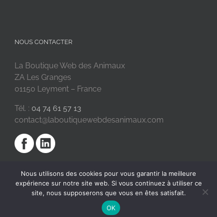
NOUS CONTACTER
La Boutique Web des Animaux
ZA Les Granges
01150 Leyment – France
Tél. :
04 74 61 57 13
contact@laboutiquewebdesanimaux.com
Nous utilisons des cookies pour vous garantir la meilleure
expérience sur notre site web. Si vous continuez à utiliser ce
site, nous supposerons que vous en êtes satisfait.
OK
2018 © La Boutique Web des Animaux | Réalisé par
SC Digital