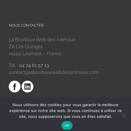
NOUS CONTACTER
La Boutique Web des Animaux
ZA Les Granges
01150 Leyment – France
Tél. :
04 74 61 57 13
contact@laboutiquewebdesanimaux.com
Nous utilisons des cookies pour vous garantir la meilleure
expérience sur notre site web. Si vous continuez à utiliser ce
site, nous supposerons que vous en êtes satisfait.
OK
2018 © La Boutique Web des Animaux | Réalisé par
SC Digital