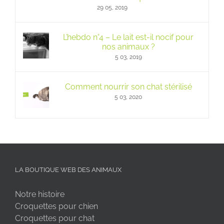
29 05, 2019
L’hebdo n°4 – Le lait est-il nocif pour
nos animaux ?
5 03, 2019
Comment nourrir son chat stérilisé
5 03, 2020
LA BOUTIQUE WEB DES ANIMAUX
Notre histoire
Croquettes pour chien
Croquettes pour chat