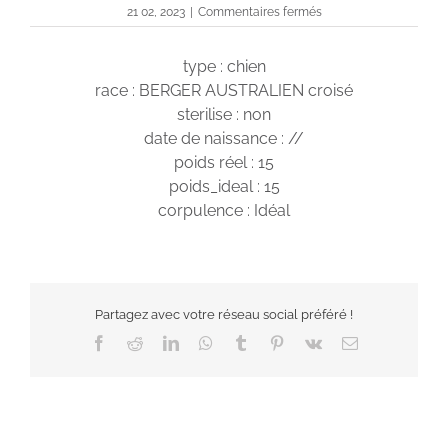
sur
21 02, 2023
|
Commentaires fermés
Olya
type : chien
race : BERGER AUSTRALIEN croisé
sterilise : non
date de naissance : //
poids réel : 15
poids_ideal : 15
corpulence : Idéal
Partagez avec votre réseau social préféré !
Facebook
Reddit
LinkedIn
WhatsApp
Tumblr
Pinterest
Vk
Email