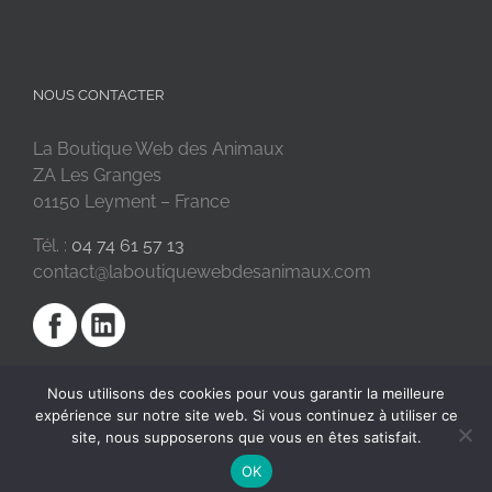
NOUS CONTACTER
La Boutique Web des Animaux
ZA Les Granges
01150 Leyment – France
Tél. :
04 74 61 57 13
contact@laboutiquewebdesanimaux.com
Nous utilisons des cookies pour vous garantir la meilleure
expérience sur notre site web. Si vous continuez à utiliser ce
site, nous supposerons que vous en êtes satisfait.
OK
2018 © La Boutique Web des Animaux | Réalisé par
SC Digital