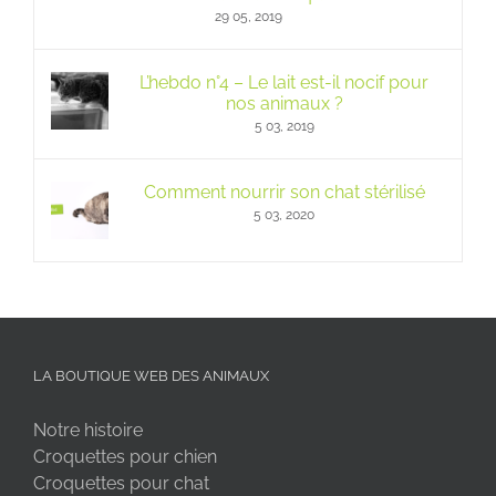
29 05, 2019
L’hebdo n°4 – Le lait est-il nocif pour
nos animaux ?
5 03, 2019
Comment nourrir son chat stérilisé
5 03, 2020
LA BOUTIQUE WEB DES ANIMAUX
Notre histoire
Croquettes pour chien
Croquettes pour chat