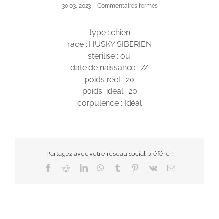
sur
30 03, 2023
|
Commentaires fermés
Olya
type : chien
race : HUSKY SIBERIEN
sterilise : oui
date de naissance : //
poids réel : 20
poids_ideal : 20
corpulence : Idéal
Partagez avec votre réseau social préféré !
Facebook
Reddit
LinkedIn
WhatsApp
Tumblr
Pinterest
Vk
Email