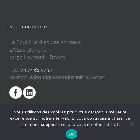
NOUS CONTACTER
La Boutique Web des Animaux
ZA Les Granges
01150 Leyment – France
Tél. :
04 74 61 57 13
contact@laboutiquewebdesanimaux.com
Nous utilisons des cookies pour vous garantir la meilleure
expérience sur notre site web. Si vous continuez à utiliser ce
site, nous supposerons que vous en êtes satisfait.
OK
2018 © La Boutique Web des Animaux | Réalisé par
SC Digital