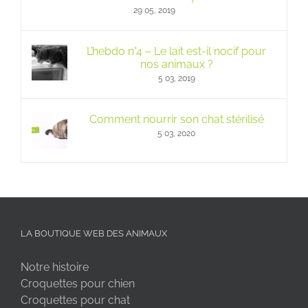
29 05, 2019
L’hebdo n°4 – Le lait est-il nocif pour
nos animaux ?
5 03, 2019
Comment nourrir son chat stérilisé
5 03, 2020
LA BOUTIQUE WEB DES ANIMAUX
Notre histoire
Croquettes pour chien
Croquettes pour chat