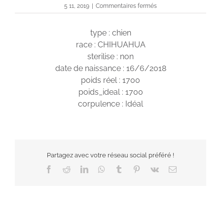
sur
5 11, 2019
|
Commentaires fermés
O’Maya
type : chien
race : CHIHUAHUA
sterilise : non
date de naissance : 16/6/2018
poids réel : 1700
poids_ideal : 1700
corpulence : Idéal
Partagez avec votre réseau social préféré !
Facebook
Reddit
LinkedIn
WhatsApp
Tumblr
Pinterest
Vk
Email