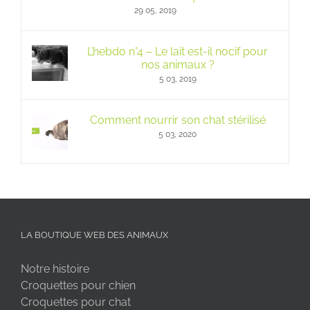
29 05, 2019
L’hebdo n°4 – Le lait est-il nocif pour
nos animaux ?
5 03, 2019
Comment nourrir son chat stérilisé
5 03, 2020
LA BOUTIQUE WEB DES ANIMAUX
Notre histoire
Croquettes pour chien
Croquettes pour chat