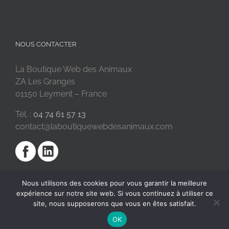
NOUS CONTACTER
La Boutique Web des Animaux
ZA Les Granges
01150 Leyment – France
Tél. :
04 74 61 57 13
contact@laboutiquewebdesanimaux.com
Nous utilisons des cookies pour vous garantir la meilleure
expérience sur notre site web. Si vous continuez à utiliser ce
site, nous supposerons que vous en êtes satisfait.
OK
2018 © La Boutique Web des Animaux | Réalisé par
SC Digital