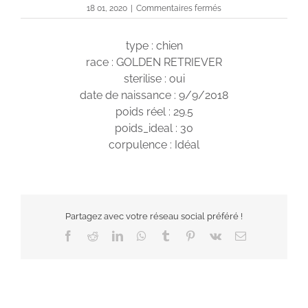
sur
18 01, 2020
|
Commentaires fermés
O’moon
type : chien
race : GOLDEN RETRIEVER
sterilise : oui
date de naissance : 9/9/2018
poids réel : 29.5
poids_ideal : 30
corpulence : Idéal
Partagez avec votre réseau social préféré !
Facebook
Reddit
LinkedIn
WhatsApp
Tumblr
Pinterest
Vk
Email