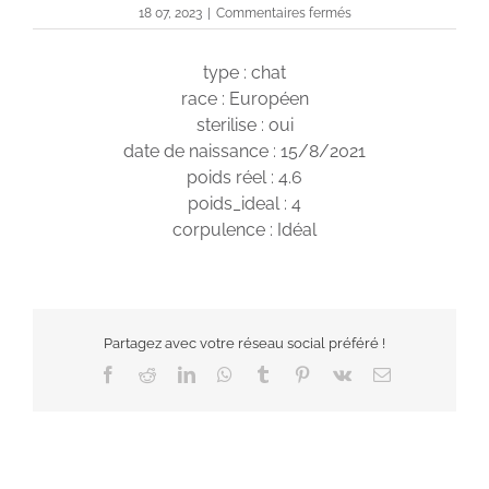
sur
18 07, 2023
|
Commentaires fermés
Onyx
type : chat
race : Européen
sterilise : oui
date de naissance : 15/8/2021
poids réel : 4.6
poids_ideal : 4
corpulence : Idéal
Partagez avec votre réseau social préféré !
Facebook
Reddit
LinkedIn
WhatsApp
Tumblr
Pinterest
Vk
Email