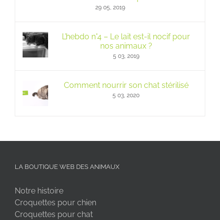
29 05, 2019
L’hebdo n°4 – Le lait est-il nocif pour
nos animaux ?
5 03, 2019
Comment nourrir son chat stérilisé
5 03, 2020
LA BOUTIQUE WEB DES ANIMAUX
Notre histoire
Croquettes pour chien
Croquettes pour chat