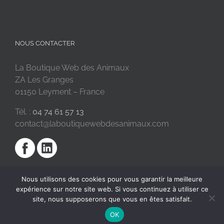
NOUS CONTACTER
La Boutique Web des Animaux
ZA Les Granges
01150 Leyment – France
Tél. :
04 74 61 57 13
contact@laboutiquewebdesanimaux.com
Nous utilisons des cookies pour vous garantir la meilleure
expérience sur notre site web. Si vous continuez à utiliser ce
site, nous supposerons que vous en êtes satisfait.
OK
2018 © La Boutique Web des Animaux | Réalisé par
SC Digital