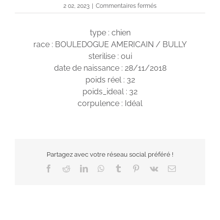
sur
2 02, 2023
|
Commentaires fermés
Opium
type : chien
race : BOULEDOGUE AMERICAIN / BULLY
sterilise : oui
date de naissance : 28/11/2018
poids réel : 32
poids_ideal : 32
corpulence : Idéal
Partagez avec votre réseau social préféré !
Facebook
Reddit
LinkedIn
WhatsApp
Tumblr
Pinterest
Vk
Email