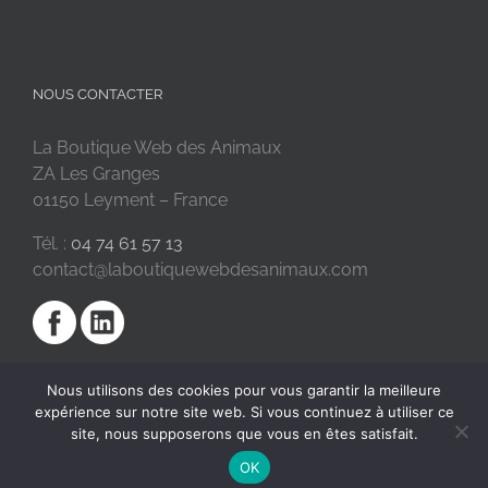
NOUS CONTACTER
La Boutique Web des Animaux
ZA Les Granges
01150 Leyment – France
Tél. :
04 74 61 57 13
contact@laboutiquewebdesanimaux.com
Nous utilisons des cookies pour vous garantir la meilleure
expérience sur notre site web. Si vous continuez à utiliser ce
site, nous supposerons que vous en êtes satisfait.
OK
2018 © La Boutique Web des Animaux | Réalisé par
SC Digital