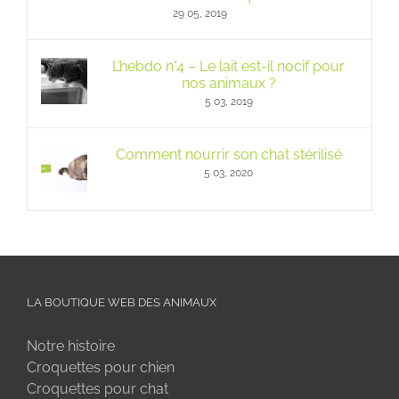
29 05, 2019
L’hebdo n°4 – Le lait est-il nocif pour
nos animaux ?
5 03, 2019
Comment nourrir son chat stérilisé
5 03, 2020
LA BOUTIQUE WEB DES ANIMAUX
Notre histoire
Croquettes pour chien
Croquettes pour chat