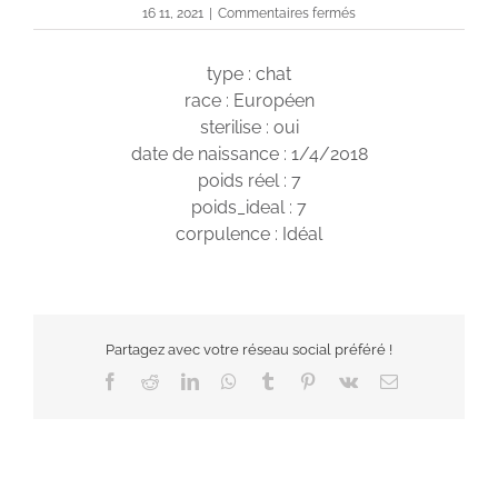
sur
16 11, 2021
|
Commentaires fermés
Oreo
type : chat
race : Européen
sterilise : oui
date de naissance : 1/4/2018
poids réel : 7
poids_ideal : 7
corpulence : Idéal
Partagez avec votre réseau social préféré !
Facebook
Reddit
LinkedIn
WhatsApp
Tumblr
Pinterest
Vk
Email