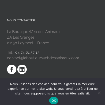
NOUS CONTACTER
La Boutique Web des Animaux
ZA Les Granges
01150 Leyment – France
Tél. :
04 74 61 57 13
contact@laboutiquewebdesanimaux.com
Nous utilisons des cookies pour vous garantir la meilleure
expérience sur notre site web. Si vous continuez à utiliser ce
site, nous supposerons que vous en êtes satisfait.
OK
2018 © La Boutique Web des Animaux | Réalisé par
SC Digital