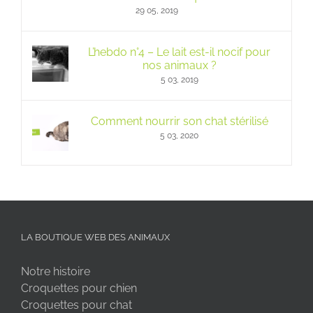
29 05, 2019
L’hebdo n°4 – Le lait est-il nocif pour
nos animaux ?
5 03, 2019
Comment nourrir son chat stérilisé
5 03, 2020
LA BOUTIQUE WEB DES ANIMAUX
Notre histoire
Croquettes pour chien
Croquettes pour chat