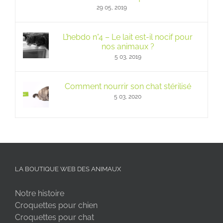
29 05, 2019
L’hebdo n°4 – Le lait est-il nocif pour
nos animaux ?
5 03, 2019
Comment nourrir son chat stérilisé
5 03, 2020
LA BOUTIQUE WEB DES ANIMAUX
Notre histoire
Croquettes pour chien
Croquettes pour chat