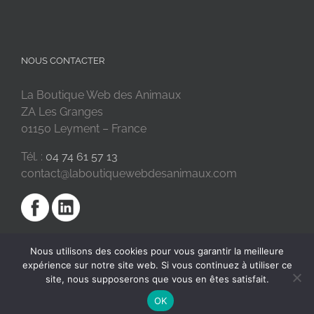
NOUS CONTACTER
La Boutique Web des Animaux
ZA Les Granges
01150 Leyment – France
Tél. :
04 74 61 57 13
contact@laboutiquewebdesanimaux.com
Nous utilisons des cookies pour vous garantir la meilleure
expérience sur notre site web. Si vous continuez à utiliser ce
site, nous supposerons que vous en êtes satisfait.
OK
2018 © La Boutique Web des Animaux | Réalisé par
SC Digital