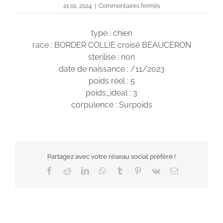
sur
21 01, 2024
|
Commentaires fermés
Paprika
type : chien
race : BORDER COLLIE croisé BEAUCERON
sterilise : non
date de naissance : /11/2023
poids réel : 5
poids_ideal : 3
corpulence : Surpoids
Partagez avec votre réseau social préféré !
Facebook
Reddit
LinkedIn
WhatsApp
Tumblr
Pinterest
Vk
Email