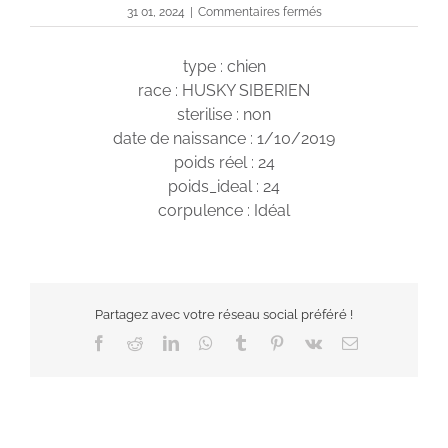
sur
31 01, 2024
|
Commentaires fermés
Perle
type : chien
race : HUSKY SIBERIEN
sterilise : non
date de naissance : 1/10/2019
poids réel : 24
poids_ideal : 24
corpulence : Idéal
Partagez avec votre réseau social préféré !
Facebook
Reddit
LinkedIn
WhatsApp
Tumblr
Pinterest
Vk
Email