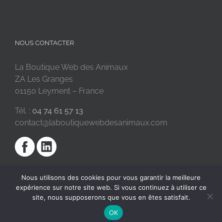
NOUS CONTACTER
La Boutique Web des Animaux
ZA Les Granges
01150 Leyment – France
Tél. :
04 74 61 57 13
contact@laboutiquewebdesanimaux.com
Nous utilisons des cookies pour vous garantir la meilleure
expérience sur notre site web. Si vous continuez à utiliser ce
site, nous supposerons que vous en êtes satisfait.
OK
2018 © La Boutique Web des Animaux | Réalisé par
SC Digital