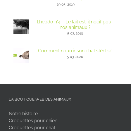
29 05, 2019
L’hebdo n°4 – Le lait est-il nocif pour
nos animaux ?
5 03, 2019
Comment nourrir son chat stérilisé
5 03, 2020
LA BOUTIQUE WEB DES ANIMAUX
Notre histoire
Croquettes pour chien
Croquettes pour chat