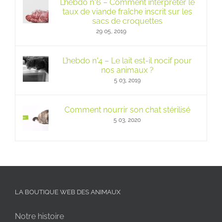
L’hebdo n°6 – Comment interpréter le
taux de viande fraîche inscrit sur les
sacs de croquettes
29 05, 2019
L’hebdo n°4 – Le lait est-il nocif pour
nos animaux ?
5 03, 2019
Comment nourrir son chat stérilisé
5 03, 2020
LA BOUTIQUE WEB DES ANIMAUX
Notre histoire