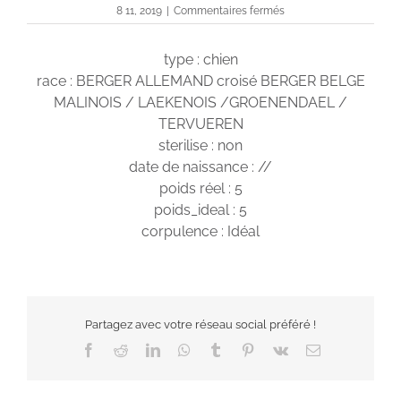
sur
8 11, 2019
|
Commentaires fermés
Phoebe
type : chien
race : BERGER ALLEMAND croisé BERGER BELGE
MALINOIS / LAEKENOIS /GROENENDAEL /
TERVUEREN
sterilise : non
date de naissance : //
poids réel : 5
poids_ideal : 5
corpulence : Idéal
Partagez avec votre réseau social préféré !
Facebook
Reddit
LinkedIn
WhatsApp
Tumblr
Pinterest
Vk
Email